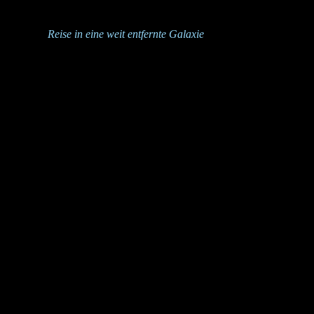
UNSER TOURENSYSTEM
Für Eure
Reise in eine weit entfernte Galaxie
bieten wir Euch versch