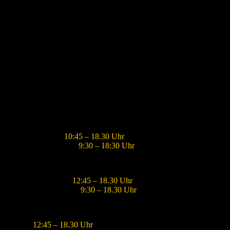
OUTPOST ONE
Travemünder Weg 19
23942 Dassow
ÖFFNUNGSZEITEN
Hauptsaison (Juni – Oktober)
Montag – Freitag:
10:45 – 18.30 Uhr
Samstag und Sonntag:
9:30 – 18:30 Uhr
Vorsaison (März – Mai)
Mittwoch – Freitag:
12:45 – 18.30 Uhr
Samstag und Sonntag:
9:30
– 18.30 Uhr
Nebensaison (November – Februar)
Freitag:
12:45 – 18.30 Uhr