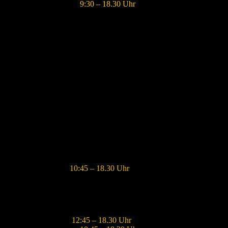
Samstag und Sonntag:
9:30 – 18.30 Uhr
Stardust Café
Travemünder Weg 19
23942 Dassow
ÖFFNUNGSZEITEN
Hauptsaison (Juni – Oktober)
Montag – Sonntag:
10:45 – 18.30 Uhr
Nebensaison (Nov – Mai)
Mo + Di: Ruhetag
Mittwoch – Freitag:
12:45 – 18.30 Uhr