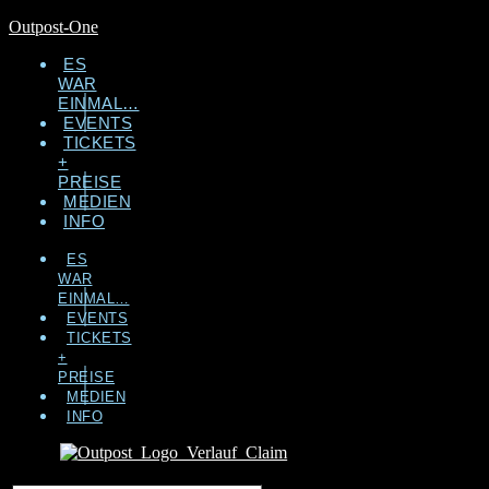
Outpost-One
ES
WAR
EINMAL…
EVENTS
TICKETS
+
PREISE
MEDIEN
INFO
ES
WAR
EINMAL…
EVENTS
TICKETS
+
PREISE
MEDIEN
INFO
Suche