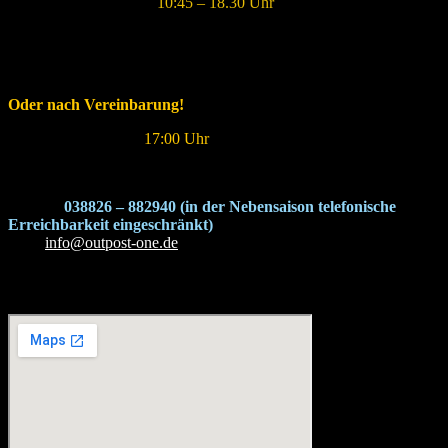
Samstag und Sonntag:
10:45 – 18.30 Uhr
___________________________
Oder nach Vereinbarung!
Letzte reguläre Tour:
17:00 Uhr
KONTAKT
Telefon:
038826 – 882940 (in der Nebensaison telefonische
Erreichbarkeit eingeschränkt)
Mail:
info@outpost-one.de
Anfahrt