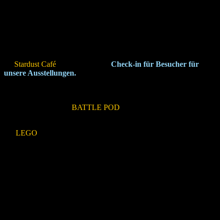
bereit.
STARDUST CAFÉ
Im
Stardust Café
befindet sich der
Check-in für Besucher für
unsere Ausstellungen.
Auch ideal für einen Zwischenstopp auf
Eurer Tour. Im Café bieten wir Euch eine große Auswahl von
Heiß- und Kaltgetränken, frischen Backwaren und kleinen Snacks.
Außerdem wartet der
BATTLE POD
auf wagemutige Testpiloten.
Als Vorgeschmack präsentieren wir Euch hier eine Ausstellung rund
um
LEGO
-Modelle und seltene Sammlerstücke (Eintritt frei). In
unserem Shop findet Ihr die passenden „Reise-Souvenirs“. Da der
Shop nach den späteren Führungen bereits geschlossen sein kann,
empfehlen wir einen Besuch vor Beginn der gebuchten Führung.
ANFAHRT​